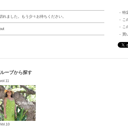
特
切れました。もう少々お待ちください。
こ
こ
out
買
グループから探す
vol.11
Vol.10