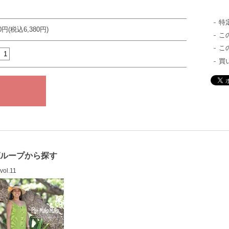
特
00円(税込6,380円)
こ
こ
買
グループから探す
vol.11