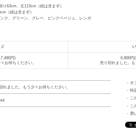
り63cm、丈113cm（紐は含まず）
16cm（紐は含まず）
ピンク、グリーン、グレー、ピンクベージュ、レンガ
イズ
L
7,480円)
6,800円
少々お待ちください。
売り切れました。も
オ
切れました。もう少々お待ちください。
特
こ
out
こ
買