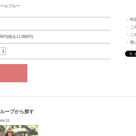
ィールブルー
特
こ
こ
800円(税込11,880円)
買
グループから探す
vol.11