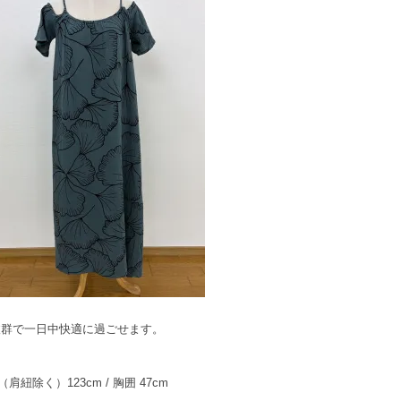
抜群で一日中快適に過ごせます。
紐除く）123cm / 胸囲 47cm