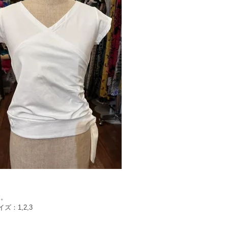
す。
ズ：1,2,3