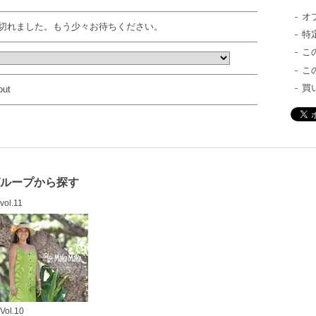
オ
切れました。もう少々お待ちください。
特
こ
こ
買
out
グループから探す
vol.11
Vol.10