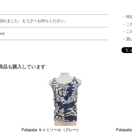
特
切れました。もう少々お待ちください。
こ
こ
out
買
商品も購入しています
Palapalai キャミソール（グレー）
Palap