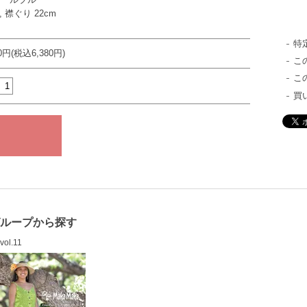
 襟ぐり 22cm
特
00円(税込6,380円)
こ
こ
買
グループから探す
vol.11